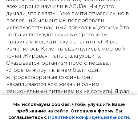
всех хорошо научили в АСИЗе. Мы долго
думали, что делать… Уже почти отчаялись, но в
последний момент мы попробовали
использовать научный подход к «Детоксу» (это
когда используют научные протоколы,
правила и медицинскую аналитику). И все
изменилось. Клиенты сдвинулись с мертвой
точки. Жировая ткань стала уходить.
Оказывается, организм просто не давал
«сгореть» жиру, т.к. в нем были одни
жирорастворимые токсины (они
накапливаются всю жизнь и одним
рациональным питанием их не согнать). Я рад,
что моя подруга воссияла и теперь использует
Мы используем cookies, чтобы улучшить Ваше
наши наработки вовсю. Вы можете так же, не
пребывание на сайте. Отправляя форму, Вы
стоит мучиться и что-то искать. Мы собрали
соглашаетесь с
Политикой конфиденциальности
.
лучшие протоколы, опросники и
информацию для быстрого освоения и
ОК, НЕ ПОКАЗЫВАТЬ БОЛЬШЕ
прикладного использования!