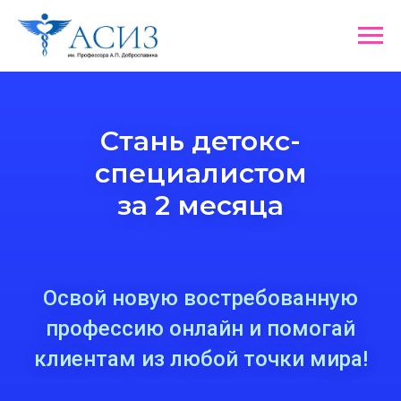
Вращайте Колесо
фортуны
и забирайте один из
гарантированных призов!
Стань
детокс-
специалистом
за 2 месяца
Освой новую востребованную
профессию онлайн и помогай
Сейчас мы узнаем, какой подарок
клиентам из любой точки мира!
выпадет именно вам!
Загрузка
Вращайте барабан!