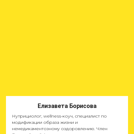
Елизавета Борисова
Нутрициолог, wellness-коуч, специалист по
модификации образа жизни и
немедикаментозному оздоровлению. Член