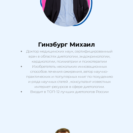
Гинзбург Михаил
Доктор медицинских наук, сертифицированный
врач в областях диетологии, эндокринологии,
кардиологии, психиатрии и психотерапии
Изобретатель нескольких инновационных
способов лечения ожирения, автор научно-
практических и популярных книг по похудению
и ряда научных статей , консультант известных
интернет-ресурсов в сфере диетологии.
Входит в ТОП-12 лучших диетологов России