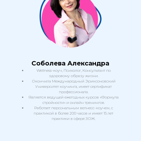
Соболева Александра
Wellness-коуч, Психолог, Консультант по
здоровому образу жизни.
Окончила Международный Эриксоновский
Университет коучинга, имеет сертификат
профессионала.
Является ведущей ежегодных курсов «Формула
стройности» и онлайн тренингов.
Работает персональным велнесс-коучем, с
практикой в более 200 часов и имеет 15 лет
практики в сфере ЗОЖ.