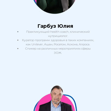
Гарбуз Юлия
Практикующий health coach, клинический
нутрициолог.
Куратор программ здоровья в таких компаниях,
как Unilever, Ашан, Росатом, Аскона, Алроса.
Спикер на различных мероприятиях сферы
ЗОЖ.