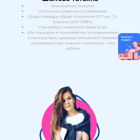
Клинический психолог
Системный семейный психотерапевт.
Доцент кафедры общей психологии РГУ им. С.А.
Есенина (2017-2018гг).
Стаж работы психологом более 10 лет.
«Мы приходим в психотерапию за изменениями:
в самочувствии, здоровье, отношениях. Бережно
сопровождать вас в ваших изменениях – моя
работа».