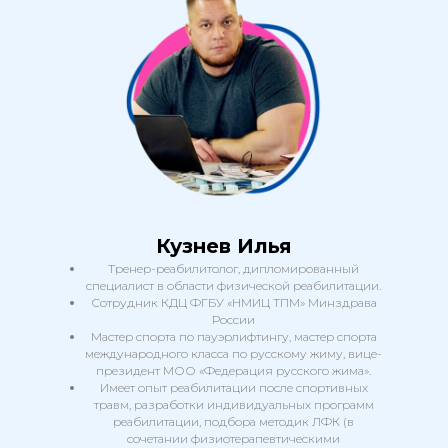
Кузнев Илья
Тренер-реабилитолог, дипломированный
специалист в области физической реабилитации.
Сотрудник КДЦ ФГБУ «НМИЦ ТПМ» Минздрава
России
Мастер спорта по пауэрлифтингу, мастер спорта
международного класса по русскому жиму, вице-
президент МОО «Федерация русского жима».
Имеет опыт реабилитации после спортивных
травм, разработки индивидуальных программ
реабилитации, подбора методик ЛФК (в
сочетании физиотерапевтическими