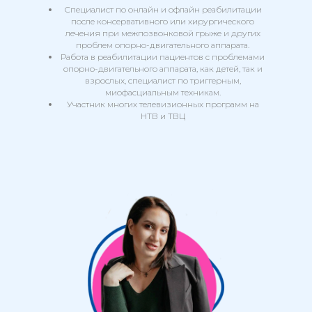
Специалист по онлайн и офлайн реабилитации
после консервативного или хирургического
лечения при межпозвонковой грыже и других
проблем опорно-двигательного аппарата.
Работа в реабилитации пациентов с проблемами
опорно-двигательного аппарата, как детей, так и
взрослых, специалист по триггерным,
миофасциальным техникам.
Участник многих телевизионных программ на
НТВ и ТВЦ