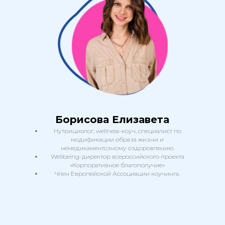
использовать только на покупку любого
курса АСИЗ
Борисова Елизавета
Нутрициолог, wellness-коуч, специалист по
модификации образа жизни и
немедикаментозному оздоровлению.
Wellbeing-директор всероссийского проекта
«Корпоративное благополучие»
Член Европейской Ассоциации коучинга.