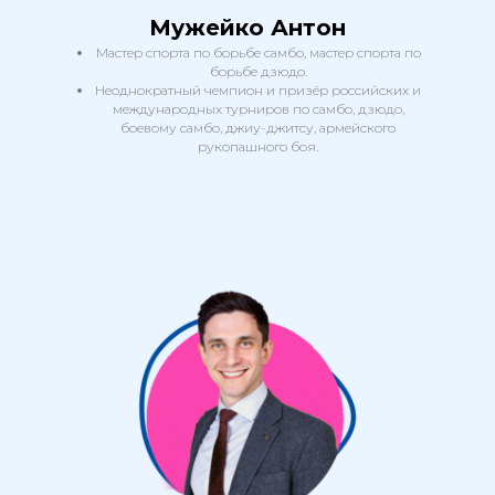
Мужейко Антон
Мастер спорта по борьбе самбо, мастер спорта по
борьбе дзюдо.
Неоднократный чемпион и призёр российских и
международных турниров по самбо, дзюдо,
боевому самбо, джиу-джитсу, армейского
рукопашного боя.