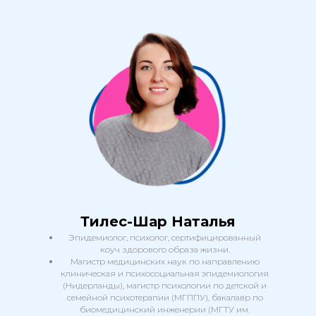
СТАТЬ СТУДЕНТОМ
АСИЗ
Если вы хотите больше узнать об АСИЗ
или у вас есть вопросы по программе –
оставьте заявку и наш менеджер
свяжется с вами в ближайшее время.
Тилес-Шар Наталья
Эпидемиолог, психолог, сертифицированный
коуч здорового образа жизни.
Магистр медицинских наук по направлению
клиническая и психосоциальная эпидемиология
(Нидерланды), магистр психологии по детской и
семейной психотерапии (МГППУ), бакалавр по
биомедицинский инженерии (МГТУ им.
+7