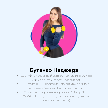
Бутенко Надежда
Сертифицированный фитнес-тренер, инструктор
ЛФК с опытом работы более 8 лет.
Выступающий спортсмен по бодибилдингу в
категории Wellness. Блогер-мотиватор.
Создатель спортивных проектов "Жиру-NET";
"MMA-FIT"; "Здорово здоровым быть" (для лиц
пожилого возраста).