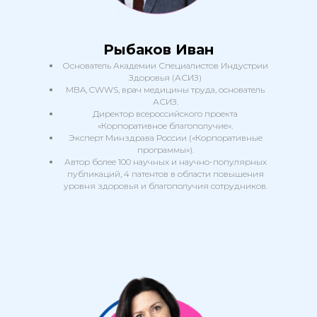
Рыбаков Иван
Основатель Академии Специалистов Индустрии
Здоровья (АСИЗ)
MBA, CWWS, врач медицины труда, основатель
АСИЗ.
Директор всероссийского проекта
«Корпоративное благополучие».
Эксперт Минздрава России («Корпоративные
программы»).
Автор более 100 научных и научно-популярных
публикаций, 4 патентов в области повышения
уровня здоровья и благополучия сотрудников.