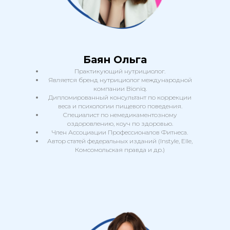
Баян Ольга
Практикующий нутрициолог.
Является бренд нутрициолог международной
компании Bioniq.
Дипломированный консультант по коррекции
веса и психологии пищевого поведения.
Специалист по немедикаментозному
оздоровлению, коуч по здоровью.
+7
Член Ассоциации Профессионалов Фитнеса.
Автор статей федеральных изданий (Instyle, Elle,
Комсомольская правда и др.)
Я даю согласие на обработку
персональных данных в
соответствии с
политикой
конфиденциальности
Получить
подарок
* срок действия - 1 месяц, можно