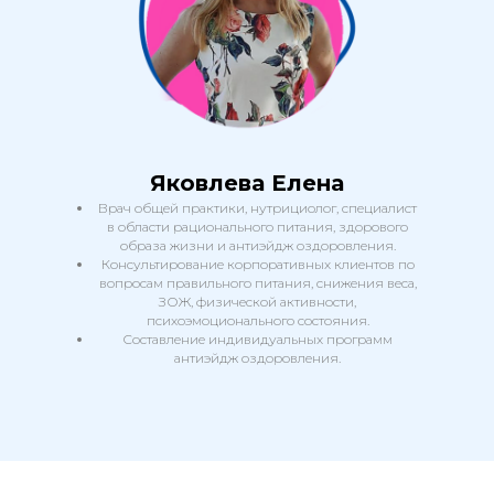
Яковлева Елена
Врач общей практики, нутрициолог, специалист
в области рационального питания, здорового
образа жизни и антиэйдж оздоровления.
Консультирование корпоративных клиентов по
вопросам правильного питания, снижения веса,
ЗОЖ, физической активности,
психоэмоционального состояния.
Составление индивидуальных программ
антиэйдж оздоровления.