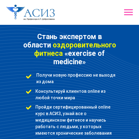
Вращайте Колесо
фортуны
и забирайте один из
гарантированных призов!
Стань экспертом в
области
оздоровительного
фитнеса
«exercise of
medicine»
Получи новую профессию не выходя
из дома
Консультируй клиентов online из
любой точки мира
Пройди сертифицированный online
курс в АСИЗ, узнай все о
Сейчас мы узнаем, какой подарок
медицинском фитнесе и научись
выпадет именно вам!
работать с людьми, у которых
Загрузка
Вращайте барабан!
имеются хронические заболевания