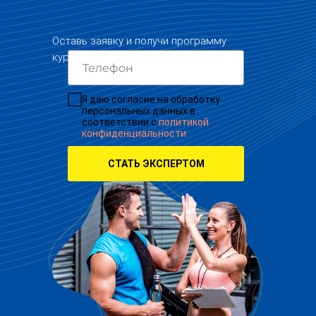
Оставь заявку и получи программу
курса
Я даю согласие на обработку
персональных данных в
соответствии с
политикой
конфиденциальности
СТАТЬ ЭКСПЕРТОМ
+7
Я даю согласие на обработку
персональных данных в
соответствии с
политикой
конфиденциальности
Получить
подарок
* срок действия - 1 месяц, можно