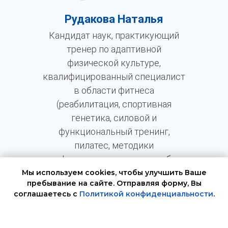
Рудакова Наталья
Кандидат наук, практикующий
тренер по адаптивной
физической культуре,
квалифицированный специалист
в области фитнеса
(реабилитация, спортивная
генетика, силовой и
функциональный тренинг,
пилатес, методики
миофасциального релиза, работа
с беременными женщинами,
Мы используем cookies, чтобы улучшить Ваше
пребывание на сайте. Отправляя форму, Вы
пожилыми людьми, детьми,
соглашаетесь с
Политикой конфиденциальности
.
людьми со сложными
ОК, НЕ ПОКАЗЫВАТЬ БОЛЬШЕ
заболеваниями и травмами и
др.).