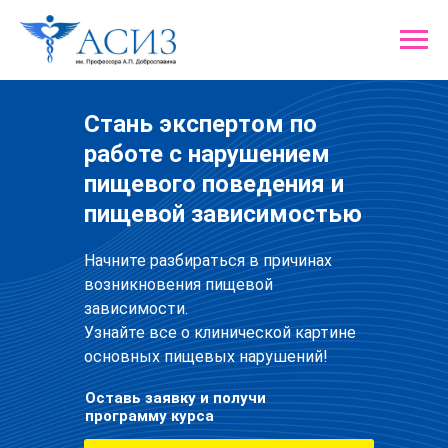
Вращайте Колесо
фортуны
и забирайте один из
гарантированных призов!
Стань экспертом
по
работе с нарушением
пищевого поведения и
пищевой зависимостью
Начните разбираться в причинах
возникновения пищевой
зависимости.
Узнайте все о клинической картине
основных пищевых нарушений!
Сейчас мы узнаем, какой подарок
Оставь заявку и получи
выпадет именно вам!
Загрузка
программу курса
Вращайте барабан!