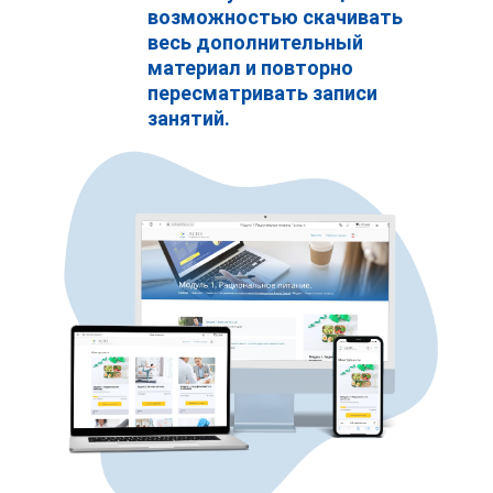
возможностью скачивать
весь дополнительный
материал и повторно
пересматривать записи
занятий.
Отзывы студентов АСИЗ
аши спикеры
Вебинары АСИЗ
СИЗ - подробнее