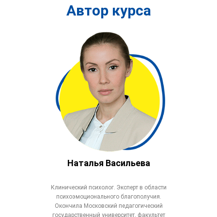
Вебинары АСИЗ
СИЗ - подробнее
Автор курса
Наталья Васильева
Клинический психолог. Эксперт в области
психоэмоционального благополучия.
Окончила Московский педагогический
государственный университет, факультет