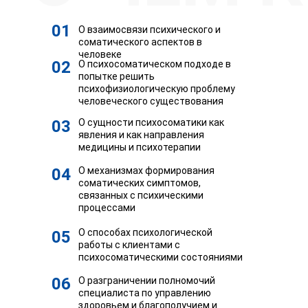
использовать только на покупку любого
курса АСИЗ
01
О взаимосвязи психического и
соматического аспектов в
человеке
02
О психосоматическом подходе в
попытке решить
психофизиологическую проблему
человеческого существования
03
О сущности психосоматики как
явления и как направления
медицины и психотерапии
04
О механизмах формирования
соматических симптомов,
связанных с психическими
процессами
О способах психологической
05
работы с клиентами с
психосоматическими состояниями
06
О разграничении полномочий
специалиста по управлению
здоровьем и благополучием и