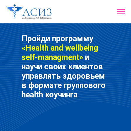
Вращайте Колесо
фортуны
и забирайте один из
гарантированных призов!
Пройди программу
«Health and wellbeing
self-managment»
и
научи своих клиентов
управлять здоровьем
в формате группового
health коучинга
Сейчас мы узнаем, какой подарок
выпадет именно вам!
Загрузка
Вращайте барабан!