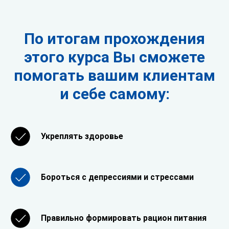
По итогам прохождения
этого курса Вы сможете
помогать вашим клиентам
и себе самому:
Укреплять здоровье
Бороться с депрессиями и стрессами
Стать экспертом
Правильно формировать рацион питания