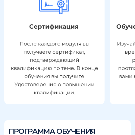
Жирорастворимые витамины.
Водорастворимые витамины.
Минералы.
Популярные БАД.
Особенности подбора БАД у людей
из «групп риска».
Микрофлора кишечника и способы
её коррекции.
НАУЧИТЕСЬ:
Разбираться в физиологии
действия БАД
Определять дефицит тех или
иных витаминов и минералов у
клиентов
Оценивать состояние клиента во
время приема витаминов и
микроэлементов
Подбирать БАД и четкую
дозировку, как для детей, так и