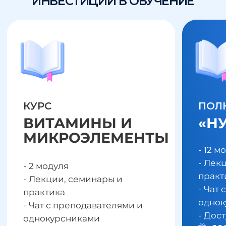
Академия специалистов индустрии здоровья
ООО МИП «Новая Ремедика»
ОГРН 1 127 746 046 834
ИНН 7 704 799 897, КПП 771 901 001
105613, г. Москва, Измайловское шоссе, д.71,
корп. 4-Г-Д, помещение VI-ГД, оф. 89
consultant@healthkurs.ru
+7 (499) 348-26-22
Правовая информация ООО МИП «Новая Ремедика»
Правовая информация ИП Рыбакова Н.В.
Сведения об образовательной организации
Копирование материалов без обратной ссылки на
сайт запрещено © 2026