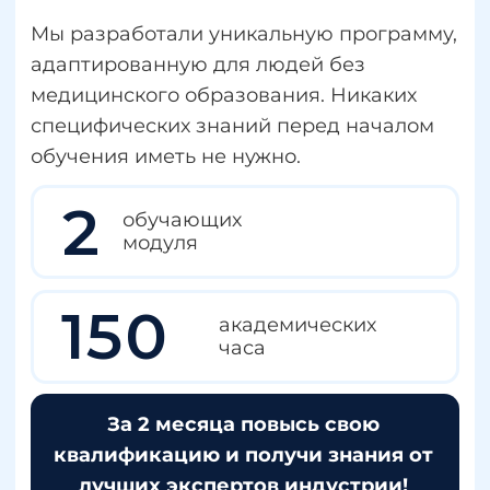
для взрослых
Правильно корректировать
рацион клиента, придерживаясь
здорового и сбалансированного
питания
Осуществлять лабораторный
контроль над уровнем витаминов
и микроэлементов
Грамотно подбирать
качественный источник БАД
Правильно комбинировать БАДы
Оценивать результаты
лабораторных и
инструментальных методов
исследования при
сопутствующей соматической
патологии у клиента
Интерпретировать общие
анализы крови, мочи,
биохимический анализ крови,
уровень гормонов и витаминов