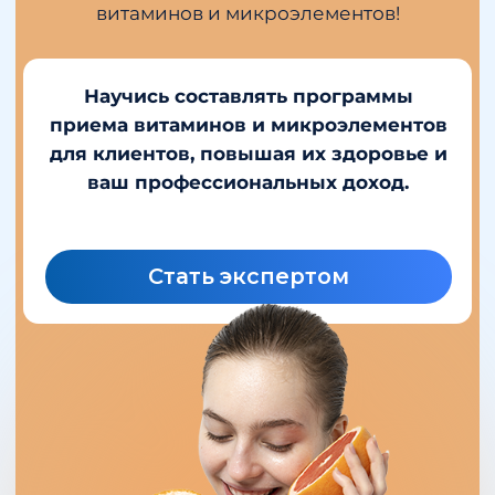
Стать экспертом
+7
-20%
скидка при
полной оплате
Я даю согласие на обработку
персональных данных в
соответствии с
политикой
конфиденциальности
Получить
ПОЧЕМУ ВЫБИРАЮТ
подарок
АКАДЕМИЮ
* срок действия - 1 месяц, можно