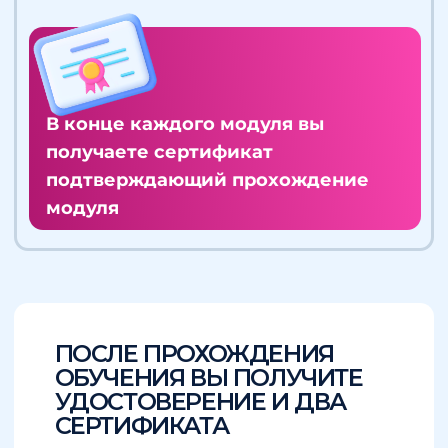
Минздрава России
СТОИМОСТЬ ВАШИХ
ИНВЕСТИЦИЙ
В ОБУЧЕНИЕ
СТОИМОСТЬ ВАШИХ
ИНВЕСТИЦИЙ В ОБУЧЕНИЕ
КУРС
ПОЛНЫЙ КУРС
ВИТАМИНЫ И
«НУТРИЦИОЛО
МИКРОЭЛЕМЕНТЫ
- 12 модулей
- Лекции, семинары и
- 2 модуля
практика
- Лекции, семинары и
- Чат с преподавателями 
практика
однокурсниками
- Чат с преподавателями и
- Доступ на 18 месяцев
однокурсниками