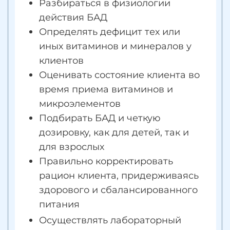
ПРЕПОДАВАТЕЛИ КУРСА
Малоедова Евгения
Гинзбург Ми
• Доктор медицинских 
• Практикующий врач-терапевт,
сертифицированный в
кардиолог, диетолог
областях диетологии,
• Член Российского научного
эндокринологии, кард
медицинского общества
психиатрии и психоте
терапевтов и Европейского
• Входит в ТОП-12 лучш
общества терапевтов
диетологов России
• Ведущий спикер АСИЗ