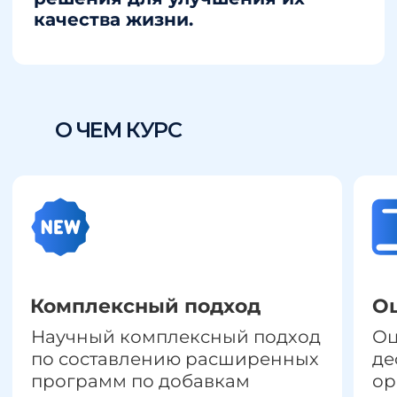
Человек, который
Являетесь специалистом
интересуется осознанным
смежной сферы:
и здоровым питанием.
косметолог, нутрициолог,
Хотите сменить сферу
психолог, коуч или фитнес
деятельности, помочь себе
специалист.
и своей семье жить
здоровой полноценной
жизнью.
КАК ПРОХОДИТ ОБУЧЕНИЕ
Сертификация
Обучение из любой т
мира
После каждого модуля вы
Изучайте теорию в удобно
получаете сертификат,
время и практикуйтесь