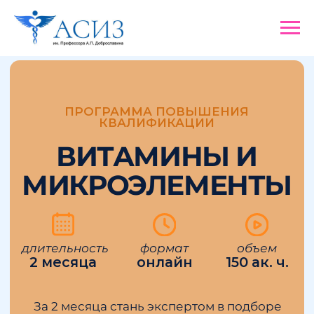
Вращайте Колесо
фортуны
и забирайте один из
гарантированных призов!
ПРОГРАММА ПОВЫШЕНИЯ
КВАЛИФИКАЦИИ
ВИТАМИНЫ И
МИКРОЭЛЕМЕНТЫ
длительность
формат
объем
2 месяца
онлайн
150 ак. ч.
За 2 месяца стань экспертом в подборе
витаминов и микроэлементов!
Сейчас мы узнаем, какой подарок
Научись составлять программы
выпадет именно вам!
приема витаминов и микроэлементов
Загрузка
для клиентов, повышая их здоровье и
Вращайте барабан!
ваш профессиональных доход.