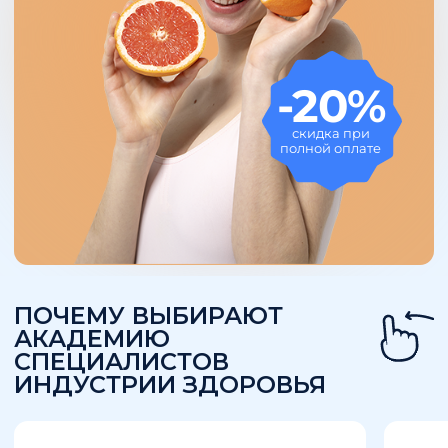
СПЕЦИАЛИСТОВ
использовать только на покупку любого
ИНДУСТРИИ ЗДОРОВЬЯ
курса АСИЗ
2012 г.
13 лет
Готовим специалист
АСИЗ основана Сеченовским
сфере питания,
университетом – старейшим
нутрициологии, вел
медицинским ВУЗом России
ЗОЖ
Все материалы и обучение
В академии более 40
основано на принципах
программ переподгот
доказательной медицины.
повышения квалифика
Сегодня
дефицит витаминов и
микроэлементов
-
это не только
медицинская, но и социальная
проблема. Из-за стрессов, плохой
экологии и несбалансированного
питания большинство людей