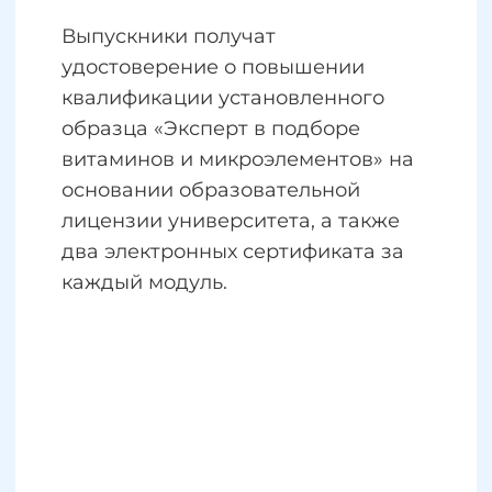
600+ вспомогательны
- Доступ на 12 месяцев
материалов
100+ вспомогательных
материалов
12 сертификатов, Дип
"Нутрициолог"
2 сертификата,
Удостоверение
СКИДКА 35%
СКИДКА 15%
При оплате в рассрочку
При оплате в рассрочку
на 12 месяцев
на 3 месяца
300 000
₽
45 000
₽
16 250₽ / м
12 750₽ / мес.
Хочу на курс
Хочу на курс