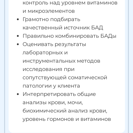
Подробнее
АСИЗ - ЭТО НАДЕЖНО
Лицензия на образовательную
деятельность №038011
от 10.11.2016
Аккредитация Министерства
Труда и Социальной защиты
№5515 от 10.07.2018
Аккредитация в системе
непрерывного медицинского и
фармацевтического образования