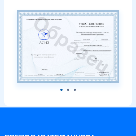
РАССРОЧКА ОТ БАНКА
НА ПОЛНЫЙ КУРС
- на 3, 6, 9 или 12 месяцев
- % банка мы берем на себя
- первый платеж через месяц
от 10 500 руб. / мес
Получить консультацию