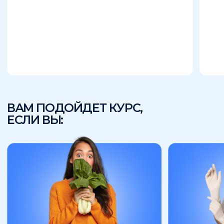
подтверждающий
реальных кейсах. На
квалификацию по теме. В конце
протяжении всего обучен
обучения вы получите
вами будет закреплен ли
Удостоверение о повышении
куратор.
квалификации.
ПРОГРАММА ОБУЧЕНИЯ
Мы разработали уникальную программу,
адаптированную для людей без
медицинского образования. Никаких
специфических знаний перед началом
обучения иметь не нужно.
2
обучающих
модуля
150
академических
часа