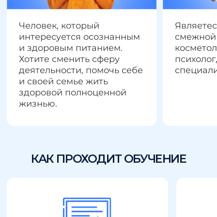
За 2 месяца
повысь свою
квалификацию и получи знания от
лучших экспертов индустрии!
Модуль 2
Модуль 1
МОДУЛЬ 1. ТЕОРЕТИЧЕСКИЕ
ОСНОВЫ НУТРИЦЕВТИКИ И
ПАРАФАРМАЦЕВТИКИ.
СОВРЕМЕННЫЕ ПОДХОДЫ К
НАЗНАЧЕНИЮ,
ДОЗИРОВАНИЮ И
КОНТРОЛЮ ИХ ДЕЙСТВИЯ.
Общие вопросы о биологически
активных добавках.
Вопросы законодательного
регулирования и качества БАД.