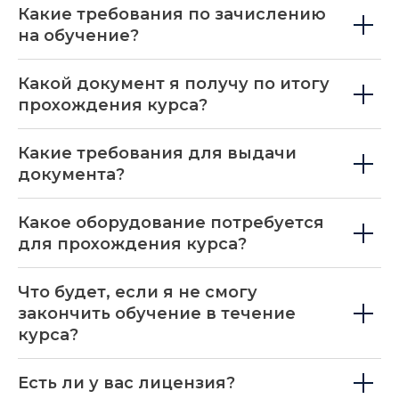
Какие требования по зачислению
на обучение?
Какой документ я получу по итогу
прохождения курса?
Какие требования для выдачи
Академия специалистов индустрии здоровья
документа?
ООО МИП «Новая Ремедика»
ОГРН 1 127 746 046 834
ИНН 7 704 799 897, КПП 771 901 001
Какое оборудование потребуется
105613, г. Москва, Измайловское шоссе, д.71,
корп. 4-Г-Д, помещение VI-ГД, оф. 89
для прохождения курса?
consultant@healthkurs.ru
+7 (499) 348-26-22
Что будет, если я не смогу
Правовая информация ООО МИП «Новая Ремедика»
закончить обучение в течение
Правовая информация ИП Рыбакова Н.В.
Сведения об образовательной организации
курса?
Есть ли у вас лицензия?