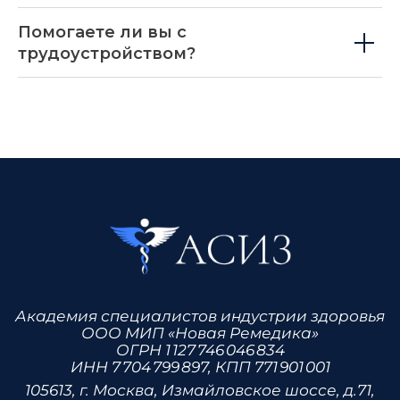
Копирование материалов без обратной ссылки на
Помогаете ли вы с
сайт запрещено © 2026
трудоустройством?
Отзывы студентов АСИЗ
аши спикеры